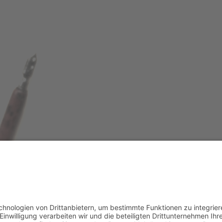
Copyright © 2026 Hans-Peter Langlotz
chutzerklärung
|
Haftungsausschluss
|
Sitemap
| Umsetzung:
Jah