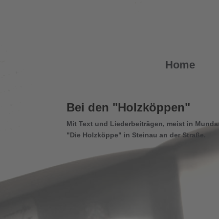
Home
Bei den "Holzköppen"
Mit Text und Liederbeiträgen, meist in Munda
"Die Holzköppe" in Steinau an der Straße.