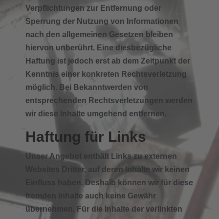
Verpflichtungen zur Entfernung oder
Sperrung der Nutzung von Informationen
nach den allgemeinen Gesetzen bleiben
hiervon unberührt. Eine diesbezügliche
Haftung ist jedoch erst ab dem Zeitpunkt der
Kenntnis einer konkreten Rechtsverletzung
möglich. Bei Bekanntwerden von
entsprechenden Rechtsverletzungen werden
wir diese Inhalte umgehend entfernen.
Haftung für Links
Unser Angebot enthält Links zu externen
Websites Dritter, auf deren Inhalte wir keinen
Einfluss haben. Deshalb können wir für diese
fremden Inhalte auch keine Gewähr
übernehmen. Für die Inhalte der verlinkten