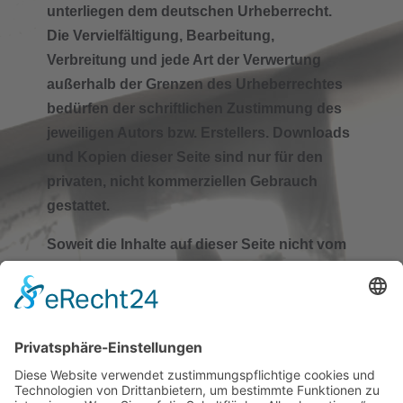
unterliegen dem deutschen Urheberrecht.
Die Vervielfältigung, Bearbeitung,
Verbreitung und jede Art der Verwertung
außerhalb der Grenzen des Urheberrechtes
bedürfen der schriftlichen Zustimmung des
jeweiligen Autors bzw. Erstellers. Downloads
und Kopien dieser Seite sind nur für den
privaten, nicht kommerziellen Gebrauch
gestattet.
Soweit die Inhalte auf dieser Seite nicht vom
Betreiber erstellt wurden, werden die
Urheberrechte Dritter beachtet. Insbesondere
werden Inhalte Dritter als solche
gekennzeichnet. Sollten Sie trotzdem auf
eine Urheberrechtsverletzung aufmerksam
werden, bitten wir um einen entsprechenden