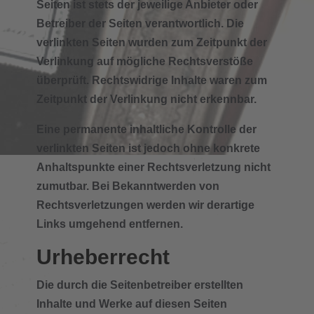
Seiten ist stets der jeweilige Anbieter oder
Betreiber der Seiten verantwortlich. Die
verlinkten Seiten wurden zum Zeitpunkt der
Verlinkung auf mögliche Rechtsverstöße
überprüft. Rechtswidrige Inhalte waren zum
Zeitpunkt der Verlinkung nicht erkennbar.
Eine permanente inhaltliche Kontrolle der
verlinkten Seiten ist jedoch ohne konkrete
Anhaltspunkte einer Rechtsverletzung nicht
zumutbar. Bei Bekanntwerden von
Rechtsverletzungen werden wir derartige
Links umgehend entfernen.
Urheberrecht
Die durch die Seitenbetreiber erstellten
Inhalte und Werke auf diesen Seiten