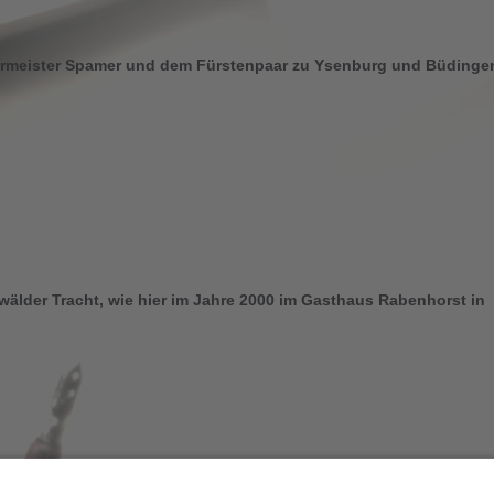
germeister Spamer und dem Fürstenpaar zu Ysenburg und Büdinge
wälder Tracht, wie hier im Jahre 2000 im Gasthaus Rabenhorst in