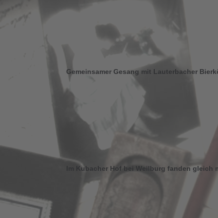
Gemeinsamer Gesang mit Lauterbacher Bierk
Im Kubacher Hof bei Weilburg fanden gleich m