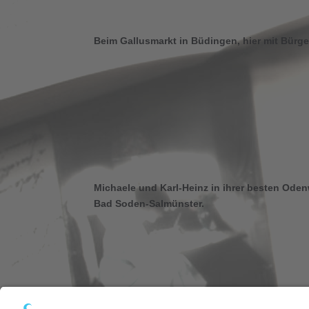
Beim Gallusmarkt in Büdingen, hier mit Bür
Michaele und Karl-Heinz in ihrer besten Oden
Bad Soden-Salmünster.