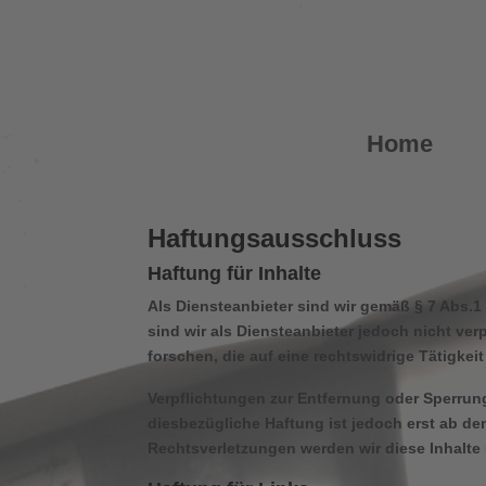
Home
Haftungsausschluss
Haftung für Inhalte
Als Diensteanbieter sind wir gemäß § 7 Abs.1
sind wir als Diensteanbieter jedoch nicht ve
forschen, die auf eine rechtswidrige Tätigkei
Verpflichtungen zur Entfernung oder Sperrun
diesbezügliche Haftung ist jedoch erst ab d
Rechtsverletzungen werden wir diese Inhalt