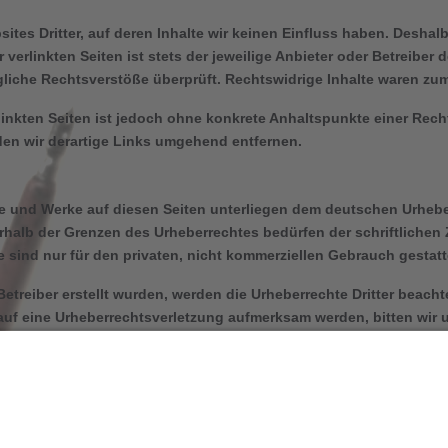
ites Dritter, auf deren Inhalte wir keinen Einfluss haben. Deshal
erlinkten Seiten ist stets der jeweilige Anbieter oder Betreiber d
liche Rechtsverstöße überprüft. Rechtswidrige Inhalte waren zum 
rlinkten Seiten ist jedoch ohne konkrete Anhaltspunkte einer Rech
n wir derartige Links umgehend entfernen.
lte und Werke auf diesen Seiten unterliegen dem deutschen Urheber
rhalb der Grenzen des Urheberrechtes bedürfen der schriftlichen
 sind nur für den privaten, nicht kommerziellen Gebrauch gestatt
Betreiber erstellt wurden, werden die Urheberrechte Dritter beacht
 auf eine Urheberrechtsverletzung aufmerksam werden, bitten wir
n wir derartige Inhalte umgehend entfernen.