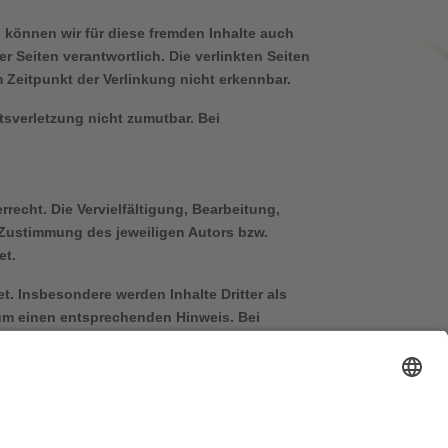
b können wir für diese fremden Inhalte auch
er Seiten verantwortlich. Die verlinkten Seiten
Zeitpunkt der Verlinkung nicht erkennbar.
tsverletzung nicht zumutbar. Bei
recht. Die Vervielfältigung, Bearbeitung,
 Zustimmung des jeweiligen Autors bzw.
et.
et. Insbesondere werden Inhalte Dritter als
 um einen entsprechenden Hinweis. Bei